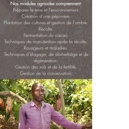
Nos modules agricoles comprennent:
Préparer la terre et l'environnement.
Création d'une pépinière.
Plantation des cultures et gestion de l'ombre.
Récolte.
Fermentation du cacao.
Techniques de manutention après la récolte.
Ravageurs et maladies.
Techniques d'élagage, de désherbage et de
régénération.
Gestion des sols et de la fertilité.
Gestion de la conservation.