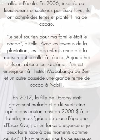
allés à l'école. En 2006, inspirés par
leurs voisins et soutenus par Esco Kivu, ils
ont acheté des terres et planté 1 ha de
cacao.
"Le seul soutien pour ma famille était le
cacao", dit-elle. Avec les revenus de la
plantation, les trois enfants encore à la
maison ont pu aller à l'école. Aujourd'hui
ils ont obtenu leur diplôme. L'un est
enseignant à l'Institut Mabakanga de Beni
et un autre possède une grande ferme de
cacao à Nobili.
En 2017, la fille de Dorothy était
gravement malade et a dû subir cinq
opérations coûtant environ 2000 $ à la
famille, mais "grâce au plan d'épargne
d'Esco Kivu, j'ai un fonds d'urgence et je
peux faire face à des moments comme
celui-ci". L'histoire a eu une fin heureuse et