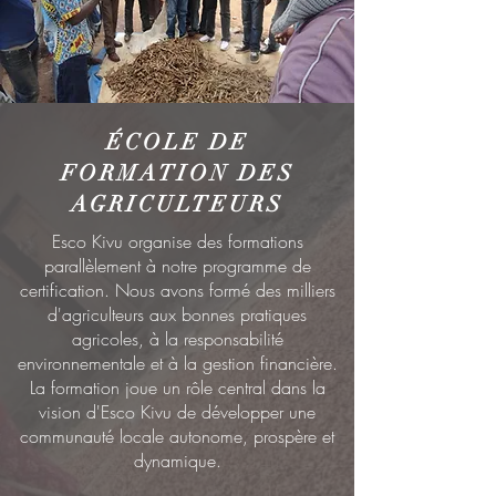
ÉCOLE DE
FORMATION DES
AGRICULTEURS
Esco Kivu organise des formations
parallèlement à notre programme de
certification. Nous avons formé des milliers
d'agriculteurs aux bonnes pratiques
agricoles, à la responsabilité
environnementale et à la gestion financière.
La formation joue un rôle central dans la
vision d'Esco Kivu de développer une
communauté locale autonome, prospère et
dynamique.