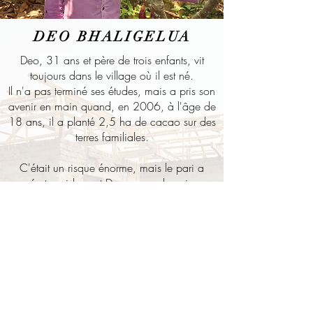
DEO BHALIGELUA
Deo, 31 ans et père de trois enfants, vit
toujours dans le village où il est né.
Il n'a pas terminé ses études, mais a pris son
avenir en main quand, en 2006, à l'âge de
18 ans, il a planté 2,5 ha de cacao sur des
terres familiales.
C'était un risque énorme, mais le pari a
payé et rapidement Deo a pu subvenir aux
besoins de sa famille. Il a pu nourrir ses
enfants, les envoyer à l'école et assister
financièrement une partie de sa famille
élargie.
À chaque récolte, Deo contribue au
programme d'épargne d'Esco Kivu afin de
financer de nouveaux projets, comme achter