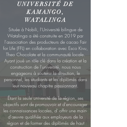
UNIVERSITÉ DE
KAMANGO,
WATALINGA
Située à Nobili, l'Université bilingue de
Watalinga a été construite en 2019 par
l'association des producteurs de cacao Fair
for Life (FFL) en collaboration avec Esco Kivu,
Theo Chocolate et la communauté locale.
Ayant joué un rôle clé dans la création et la
construction de l'université, nous nous
engageons à soutenir la direction, le
personnel, les étudiants et les diplômés dans
leur nouveau chapitre passionnant.
Étant la seule université de la région, ses
objectifs sont de
promouvoir et d'encourager
les connaissances locales, d'
offrir une main-
d'œuvre qualifiée aux employeurs de la
région et de
former des diplômés de haut